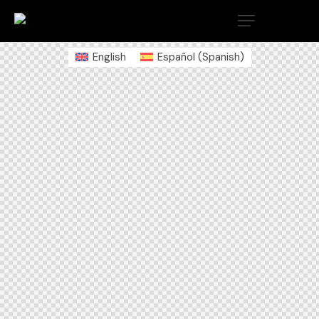
English
Español
(
Spanish
)